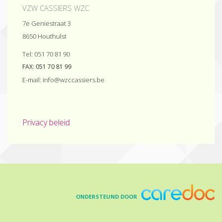
VZW CASSIERS WZC
7e Geniestraat 3
8650
Houthulst
Tel:
051 70 81 90
FAX:
051 70 81 99
E-mail:
eb.sreissacczw@ofni
Privacy beleid
ONDERSTEUND DOOR