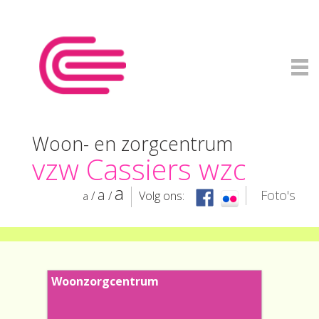
Woon- en zorgcentrum
vzw Cassiers wzc
a
a
Foto's
/
/
Volg ons:
a
Inloggen
Woonzorgcentrum