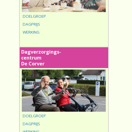
DOELGROEP
DAGPRIJS
WERKING
Dagverzorgings-
centrum
De Corver
DOELGROEP
DAGPRIJS
WERKING