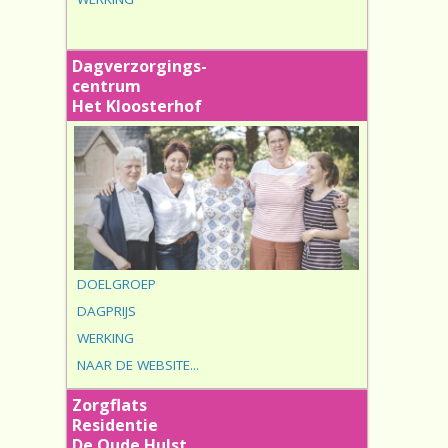
Dagverzorgings-
centrum
Het Kloosterhof
DOELGROEP
DAGPRIJS
WERKING
NAAR DE WEBSITE...
Zorgflats
Residentie
De Oude Hulst